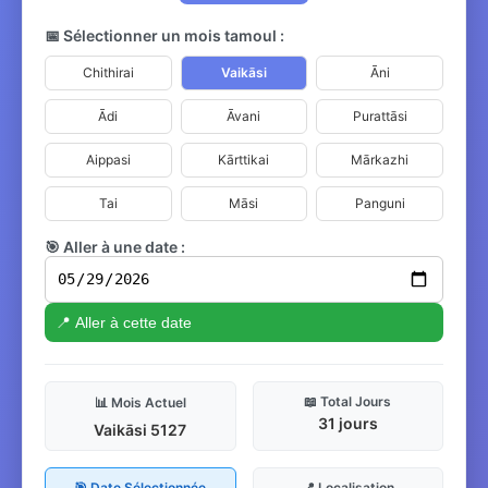
📅 Sélectionner un mois tamoul :
Chithirai
Vaikāsi
Āni
Ādi
Āvani
Purattāsi
Aippasi
Kārttikai
Mārkazhi
Tai
Māsi
Panguni
🎯 Aller à une date :
📍 Aller à cette date
📖 Total Jours
📊 Mois Actuel
31 jours
Vaikāsi 5127
🎯 Date Sélectionnée
📍 Localisation