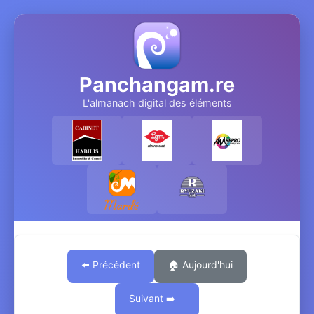
Panchangam.re
L'almanach digital des éléments
⬅️ Précédent
🏠 Aujourd'hui
Suivant ➡️