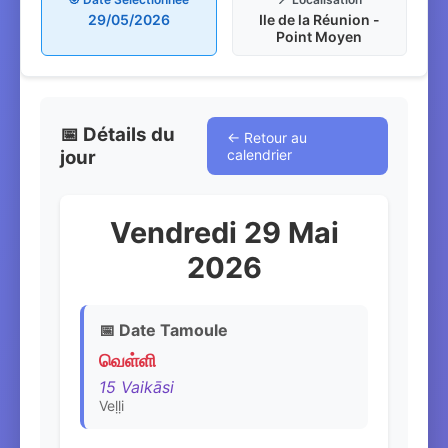
29/05/2026
Ile de la Réunion -
Point Moyen
📅 Détails du
← Retour au
jour
calendrier
Vendredi 29 Mai
2026
📅 Date Tamoule
வெள்ளி
15 Vaikāsi
Veḷḷi