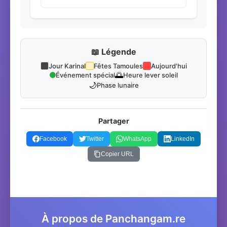
📖 Légende
Jour Karinal
Fêtes Tamoules
Aujourd'hui
🌅
Événement spécial
Heure lever soleil
🌙
Phase lunaire
Partager
Facebook
Twitter
WhatsApp
LinkedIn
Copier URL
À propos de Panchangam.re