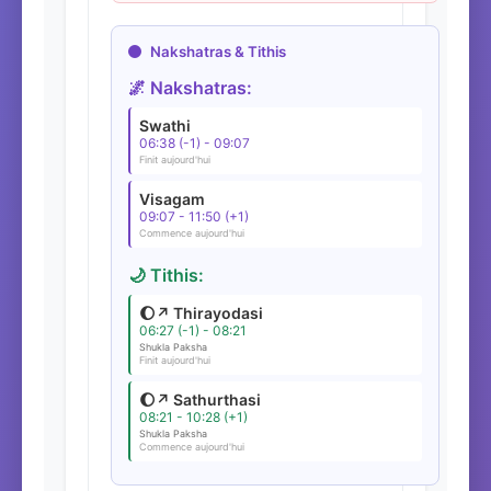
Nakshatras & Tithis
🌌 Nakshatras:
Swathi
06:38 (-1) - 09:07
Finit aujourd'hui
Visagam
09:07 - 11:50 (+1)
Commence aujourd'hui
🌙 Tithis:
🌔↗️ Thirayodasi
06:27 (-1) - 08:21
Shukla Paksha
Finit aujourd'hui
🌔↗️ Sathurthasi
08:21 - 10:28 (+1)
Shukla Paksha
Commence aujourd'hui