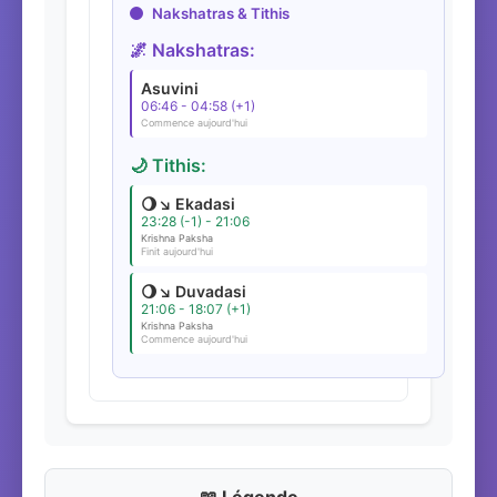
Nakshatras & Tithis
🌌 Nakshatras:
Asuvini
06:46 - 04:58 (+1)
Commence aujourd'hui
🌙 Tithis:
🌖↘️ Ekadasi
23:28 (-1) - 21:06
Krishna Paksha
Finit aujourd'hui
🌖↘️ Duvadasi
21:06 - 18:07 (+1)
Krishna Paksha
Commence aujourd'hui
📖 Légende