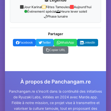
Jour Karinal
Fêtes Tamoules
Aujourd'hui
🌅
Événement spécial
Heure lever soleil
🌙
Phase lunaire
Partager
Facebook
Twitter
WhatsApp
LinkedIn
Copier URL
À propos de Panchangam.re
Panchangam.re s’inscrit dans la continuité des initiatives
de Ryuzaki Labs, initiées en 2024 avec Marde.app.
Fidèle à notre mission, ce projet vise à transmettre et
valoriser la culture tamoule, tout en proposant des