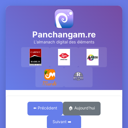
Panchangam.re
L'almanach digital des éléments
⬅️ Précédent
🏠 Aujourd'hui
Suivant ➡️