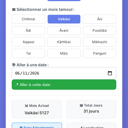
📅 Sélectionner un mois tamoul :
Chithirai
Vaikāsi
Āni
Ādi
Āvani
Purattāsi
Aippasi
Kārttikai
Mārkazhi
Tai
Māsi
Panguni
🎯 Aller à une date :
📍 Aller à cette date
📖 Total Jours
📊 Mois Actuel
31 jours
Vaikāsi 5127
🎯 Date Sélectionnée
📍 Localisation