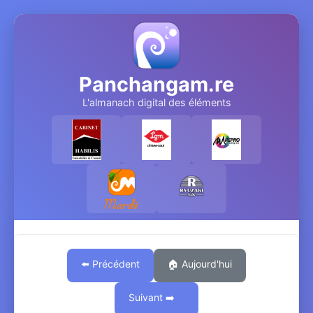
Panchangam.re
L'almanach digital des éléments
⬅️ Précédent
🏠 Aujourd'hui
Suivant ➡️