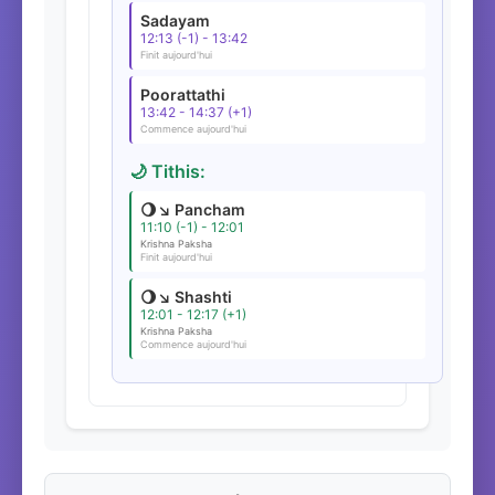
Sadayam
12:13 (-1) - 13:42
Finit aujourd'hui
Poorattathi
13:42 - 14:37 (+1)
Commence aujourd'hui
🌙 Tithis:
🌖↘️ Pancham
11:10 (-1) - 12:01
Krishna Paksha
Finit aujourd'hui
🌖↘️ Shashti
12:01 - 12:17 (+1)
Krishna Paksha
Commence aujourd'hui