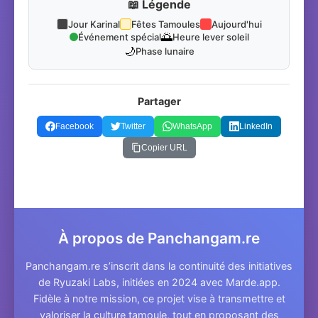
📖 Légende
Jour Karinal
Fêtes Tamoules
Aujourd'hui
🌅
Événement spécial
Heure lever soleil
🌙
Phase lunaire
Partager
Facebook
Twitter
WhatsApp
LinkedIn
Copier URL
À propos de Panchangam.re
Panchangam.re s’inscrit dans la continuité des initiatives
de Ryuzaki Labs, initiées en 2024 avec Marde.app.
Fidèle à notre mission, ce projet vise à transmettre et
valoriser la culture tamoule, tout en proposant des