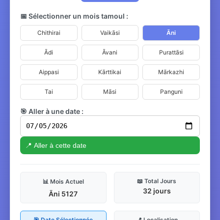
📅 Sélectionner un mois tamoul :
Chithirai
Vaikāsi
Āni
Ādi
Āvani
Purattāsi
Aippasi
Kārttikai
Mārkazhi
Tai
Māsi
Panguni
🎯 Aller à une date :
📍 Aller à cette date
📖 Total Jours
📊 Mois Actuel
32 jours
Āni 5127
🎯 Date Sélectionnée
📍 Localisation