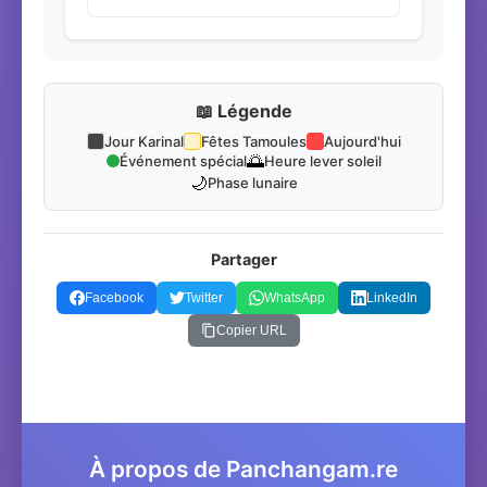
📖 Légende
Jour Karinal
Fêtes Tamoules
Aujourd'hui
🌅
Événement spécial
Heure lever soleil
🌙
Phase lunaire
Partager
Facebook
Twitter
WhatsApp
LinkedIn
Copier URL
À propos de Panchangam.re