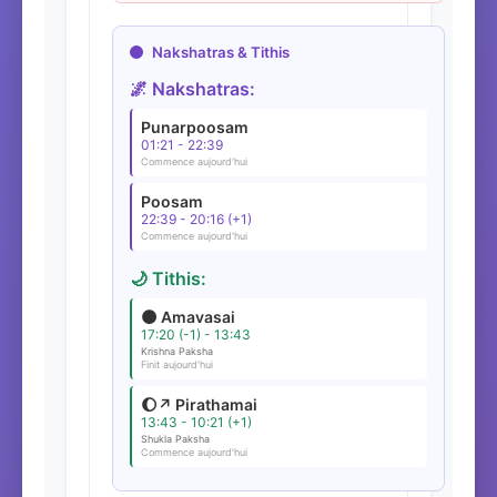
Nakshatras & Tithis
🌌 Nakshatras:
Punarpoosam
01:21 - 22:39
Commence aujourd'hui
Poosam
22:39 - 20:16 (+1)
Commence aujourd'hui
🌙 Tithis:
🌑 Amavasai
17:20 (-1) - 13:43
Krishna Paksha
Finit aujourd'hui
🌔↗️ Pirathamai
13:43 - 10:21 (+1)
Shukla Paksha
Commence aujourd'hui