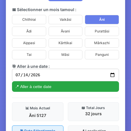
📅 Sélectionner un mois tamoul :
Chithirai
Vaikāsi
Āni
Ādi
Āvani
Purattāsi
Aippasi
Kārttikai
Mārkazhi
Tai
Māsi
Panguni
🎯 Aller à une date :
📍 Aller à cette date
📖 Total Jours
📊 Mois Actuel
32 jours
Āni 5127
🎯 Date Sélectionnée
📍 Localisation