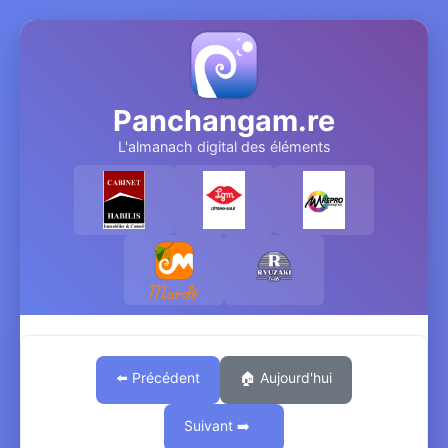
Panchangam.re
L'almanach digital des éléments
⬅️ Précédent
🏠 Aujourd'hui
Suivant ➡️